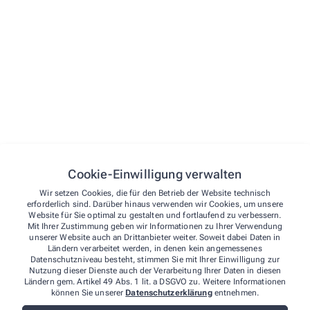
sich gegenseitig unterstützt
Vielfältige Aufgabenbereiche mit Raum für
persönliche und fachliche Weiterentwicklung
Individuelle Fort- und Weiterbildungsmöglichkeiten
Arbeiten in einer lebendigen Landapotheke mit
hohem Stammkundenanteil und persönlicher
Atmosphäre
Betriebliche Altersvorsorge – wir denken mit Dir an
morgen
Cookie-Einwilligung verwalten
Angenehme Arbeitszeiten – nur alle 3 Wochen
Wir setzen Cookies, die für den Betrieb der Website technisch
erforderlich sind. Darüber hinaus verwenden wir Cookies, um unsere
samstags von 9:00–11:00 Uhr
Website für Sie optimal zu gestalten und fortlaufend zu verbessern.
Mit Ihrer Zustimmung geben wir Informationen zu Ihrer Verwendung
unserer Website auch an Drittanbieter weiter. Soweit dabei Daten in
Was wir uns von Dir wünschen
Ländern verarbeitet werden, in denen kein angemessenes
Datenschutzniveau besteht, stimmen Sie mit Ihrer Einwilligung zur
Hohe Einsatzbereitschaft, Belastbarkeit und
Nutzung dieser Dienste auch der Verarbeitung Ihrer Daten in diesen
Ländern gem. Artikel 49 Abs. 1 lit. a DSGVO zu. Weitere Informationen
Zielorientierung
können Sie unserer
Datenschutzerklärung
entnehmen.
Teamgeist und Freude am Beruf