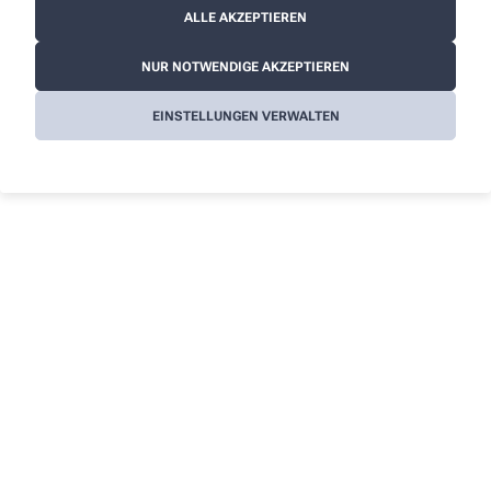
ALLE AKZEPTIEREN
Ein sicheres und freundliches Auftreten
NUR NOTWENDIGE AKZEPTIEREN
So können Sie sich bewerben
EINSTELLUNGEN VERWALTEN
E-Mail
beate.egelkraut@gmx.de
Telefon
01732367658
Post
Gutenberg-Apotheke
Beate Egelkraut e. K.
Mittelstraße 23
06785 Oranienbaum-Wörlitz
Sonstige Hinweise zur Bewerbung
Wir freuen uns darauf, Dich kennenzulernen! Dein Team der Apotheke
Oranienbaum