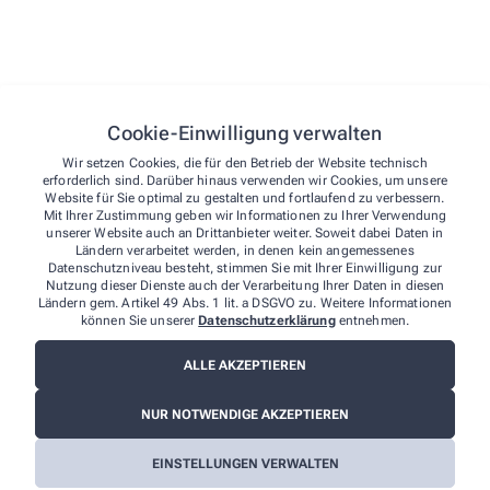
Verleih von Milchpumpen und Babywaagen
Alle Leistungen
Cookie-Einwilligung verwalten
Wir setzen Cookies, die für den Betrieb der Website technisch
Lernen Sie unser Team kennen
erforderlich sind. Darüber hinaus verwenden wir Cookies, um unsere
Website für Sie optimal zu gestalten und fortlaufend zu verbessern.
Wir stehen Ihnen stets mit Rat und Tat zur Seite
Mit Ihrer Zustimmung geben wir Informationen zu Ihrer Verwendung
unserer Website auch an Drittanbieter weiter. Soweit dabei Daten in
und beantworten Ihnen alle Fragen rund um das
Ländern verarbeitet werden, in denen kein angemessenes
Thema Gesundheit.
Datenschutzniveau besteht, stimmen Sie mit Ihrer Einwilligung zur
Nutzung dieser Dienste auch der Verarbeitung Ihrer Daten in diesen
Ländern gem. Artikel 49 Abs. 1 lit. a DSGVO zu. Weitere Informationen
können Sie unserer
Datenschutzerklärung
entnehmen.
Team
ALLE AKZEPTIEREN
NUR NOTWENDIGE AKZEPTIEREN
EINSTELLUNGEN VERWALTEN